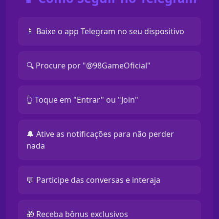
📱 Baixe o app Telegram no seu dispositivo
🔍 Procure por "@98GameOficial"
👆 Toque em "Entrar" ou "Join"
🔔 Ative as notificações para não perder
nada
💬 Participe das conversas e interaja
🎁 Receba bônus exclusivos