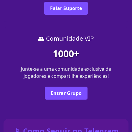
Falar Suporte
👥 Comunidade VIP
1000+
Junte-se a uma comunidade exclusiva de
jogadores e compartilhe experiências!
Entrar Grupo
📱 Como Seguir no Telegram