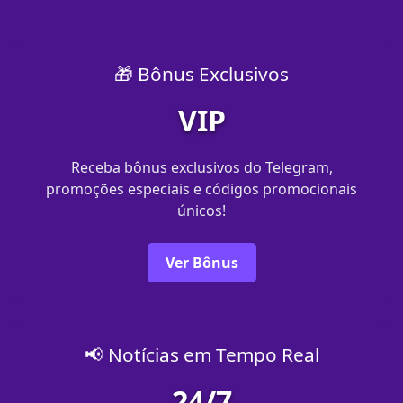
🎁 Bônus Exclusivos
VIP
Receba bônus exclusivos do Telegram,
promoções especiais e códigos promocionais
únicos!
Ver Bônus
📢 Notícias em Tempo Real
24/7