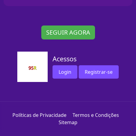
SEGUIR AGORA
Acessos
Login
Registrar-se
Políticas de Privacidade
Termos e Condições
Sitemap