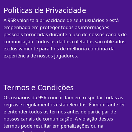
Políticas de Privacidade
A 95R valoriza a privacidade de seus usuários e está
empenhada em proteger todas as informações
pessoais fornecidas durante o uso de nossos canais de
comunicação. Todos os dados coletados são utilizados
exclusivamente para fins de melhoria contínua da
experiência de nossos jogadores.
Termos e Condições
Os usuários da 95R concordam em respeitar todas as
regras e regulamentos estabelecidos. É importante ler
e entender todos os termos antes de participar de
nossos canais de comunicação. A violação destes
termos pode resultar em penalizações ou na