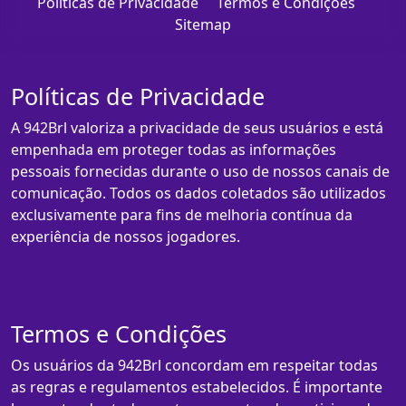
Políticas de Privacidade
Termos e Condições
Sitemap
Políticas de Privacidade
A 942Brl valoriza a privacidade de seus usuários e está
empenhada em proteger todas as informações
pessoais fornecidas durante o uso de nossos canais de
comunicação. Todos os dados coletados são utilizados
exclusivamente para fins de melhoria contínua da
experiência de nossos jogadores.
Termos e Condições
Os usuários da 942Brl concordam em respeitar todas
as regras e regulamentos estabelecidos. É importante