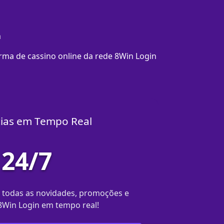
m
rma de cassino online da rede 8Win Login
cias em Tempo Real
24/7
e todas as novidades, promoções e
8Win Login em tempo real!