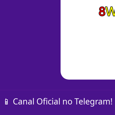
📱 Canal Oficial no Telegram!