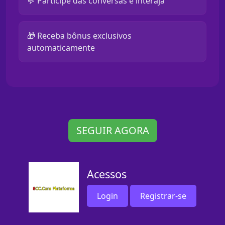
💬 Participe das conversas e interaja
🎁 Receba bônus exclusivos
automaticamente
SEGUIR AGORA
Acessos
Login
Registrar-se