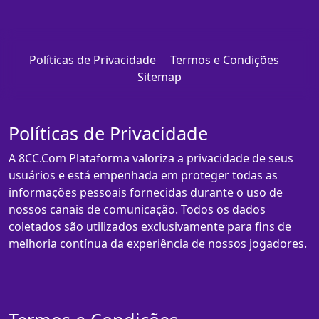
Políticas de Privacidade
Termos e Condições
Sitemap
Políticas de Privacidade
A 8CC.Com Plataforma valoriza a privacidade de seus
usuários e está empenhada em proteger todas as
informações pessoais fornecidas durante o uso de
nossos canais de comunicação. Todos os dados
coletados são utilizados exclusivamente para fins de
melhoria contínua da experiência de nossos jogadores.