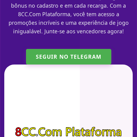
bônus no cadastro e em cada recarga. Com a
8CC.Com Plataforma, você tem acesso a
promoções incríveis e uma experiência de jogo
inigualável. Junte-se aos vencedores agora!
SEGUIR NO TELEGRAM