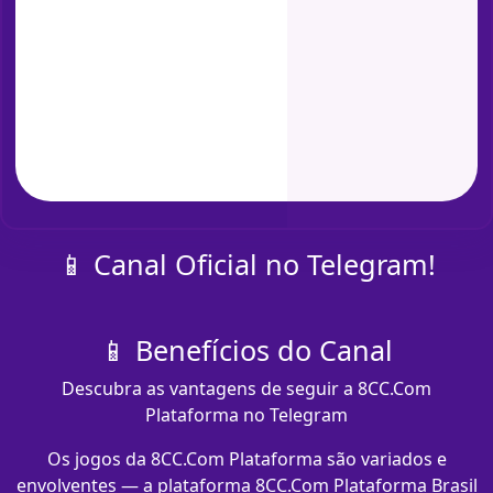
📱 Canal Oficial no Telegram!
📱 Benefícios do Canal
Descubra as vantagens de seguir a 8CC.Com
Plataforma no Telegram
Os jogos da 8CC.Com Plataforma são variados e
envolventes — a plataforma 8CC.Com Plataforma Brasil