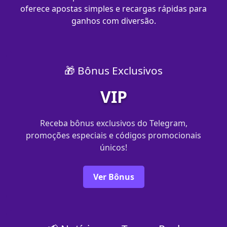
oferece apostas simples e recargas rápidas para
ganhos com diversão.
🎁 Bônus Exclusivos
VIP
Receba bônus exclusivos do Telegram,
promoções especiais e códigos promocionais
únicos!
Ver Bônus