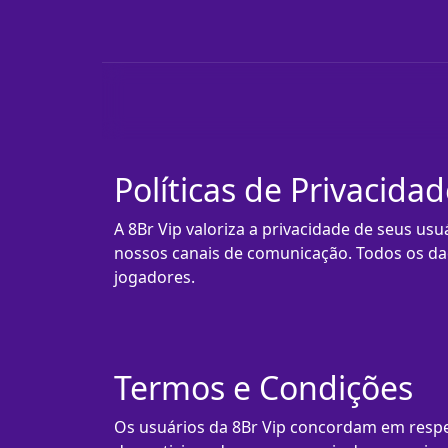
Políticas de Privacida
A 8Br Vip valoriza a privacidade de seus u
nossos canais de comunicação. Todos os dad
jogadores.
Termos e Condições
Os usuários da 8Br Vip concordam em respei