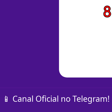
📱 Canal Oficial no Telegram!