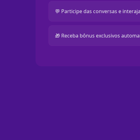
💬 Participe das conversas e interaj
🎁 Receba bônus exclusivos autom