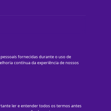
 pessoais fornecidas durante o uso de
elhoria contínua da experiência de nossos
tante ler e entender todos os termos antes