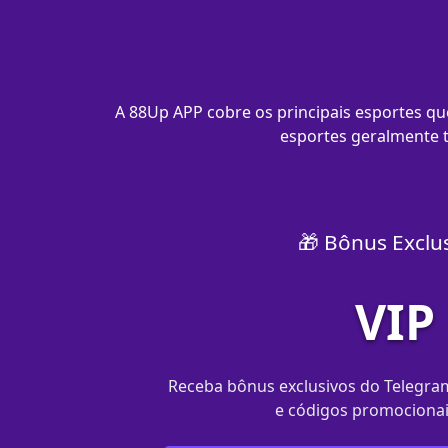
A 88Up APP cobre os principais esportes que
esportes geralmente 
🎁 Bônus Exclu
VIP
Receba bônus exclusivos do Telegra
e códigos promocionai