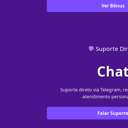
Ver Bônus
💬 Suporte Di
Cha
Suporte direto via Telegram, r
atendimento persona
Falar Suport