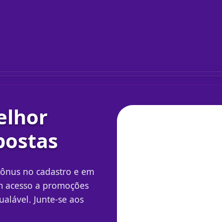
elhor
postas
bônus no cadastro e em
m acesso a promoções
ualável. Junte-se aos