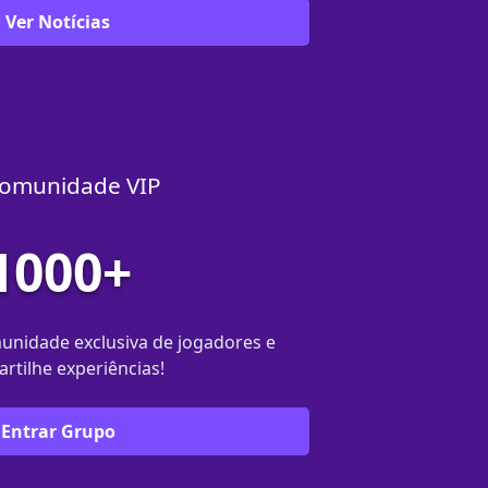
Ver Notícias
Comunidade VIP
1000+
unidade exclusiva de jogadores e
rtilhe experiências!
Entrar Grupo