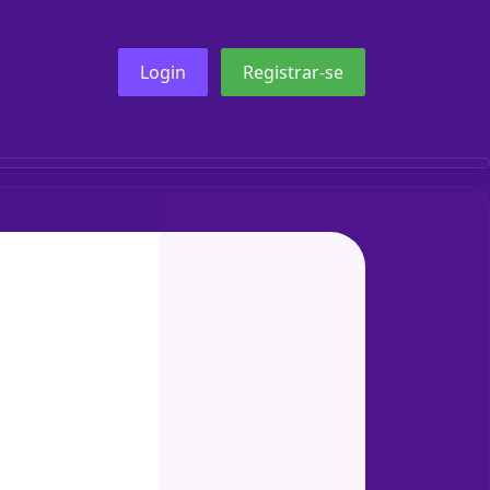
Login
Registrar-se