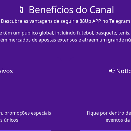
📱 Benefícios do Canal
Descubra as vantagens de seguir a 88Up APP no Telegram
 têm um público global, incluindo futebol, basquete, tênis,
têm mercados de apostas extensos e atraem um grande n
sivos
📢 Notí
m, promoções especiais
Fique por dentro d
s únicos!
eventos da