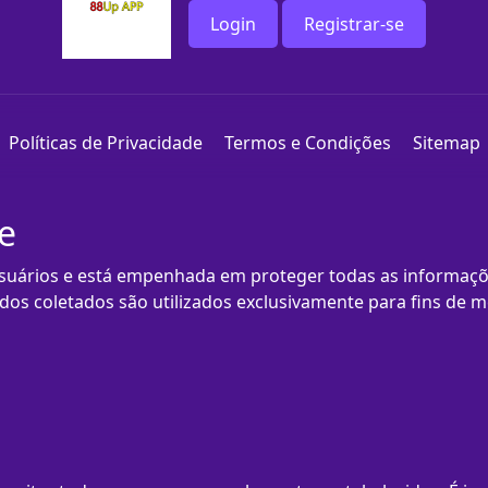
Login
Registrar-se
Políticas de Privacidade
Termos e Condições
Sitemap
de
usuários e está empenhada em proteger todas as informaçõ
os coletados são utilizados exclusivamente para fins de m