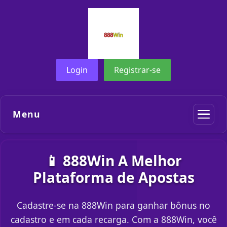
Login
Registrar-se
Menu
📱 888Win A Melhor
Plataforma de Apostas
Cadastre-se na 888Win para ganhar bônus no
cadastro e em cada recarga. Com a 888Win, você