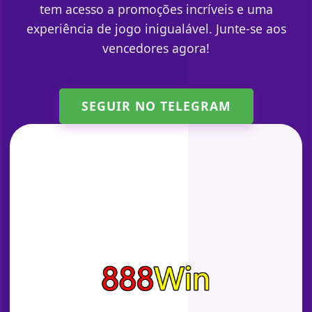
tem acesso a promoções incríveis e uma
experiência de jogo inigualável. Junte-se aos
vencedores agora!
SEGUIR NO TELEGRAM