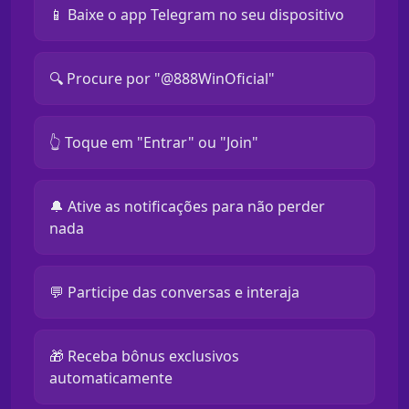
📱 Baixe o app Telegram no seu dispositivo
🔍 Procure por "@888WinOficial"
👆 Toque em "Entrar" ou "Join"
🔔 Ative as notificações para não perder
nada
💬 Participe das conversas e interaja
🎁 Receba bônus exclusivos
automaticamente