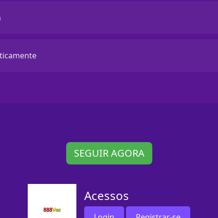
a
aticamente
SEGUIR AGORA
Acessos
Login
Registrar-se