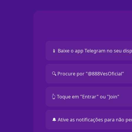
📱 Baixe o app Telegram no seu disp
🔍 Procure por "@888VesOficial"
👆 Toque em "Entrar" ou "Join"
🔔 Ative as notificações para não p