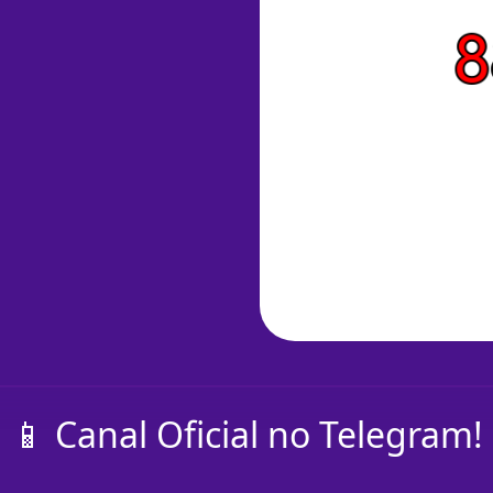
📱 Canal Oficial no Telegram!