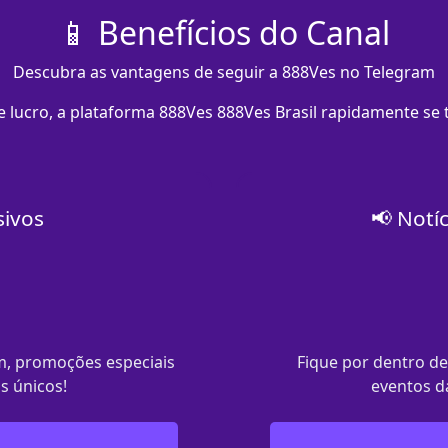
📱 Benefícios do Canal
Descubra as vantagens de seguir a 888Ves no Telegram
e lucro, a plataforma 888Ves 888Ves Brasil rapidamente se t
sivos
📢 Notí
m, promoções especiais
Fique por dentro d
s únicos!
eventos d