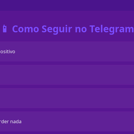
📱 Como Seguir no Telegram
ositivo
erder nada