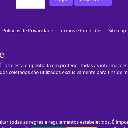
Políticas de Privacidade
Termos e Condições
Sitemap
de
uários e está empenhada em proteger todas as informações
os coletados são utilizados exclusivamente para fins de m
ar todas as regras e regulamentos estabelecidos. É impor