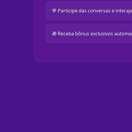
💬 Participe das conversas e interaj
🎁 Receba bônus exclusivos autom