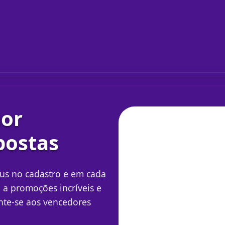
hor
postas
us no cadastro e em cada
 a promoções incríveis e
unte-se aos vencedores