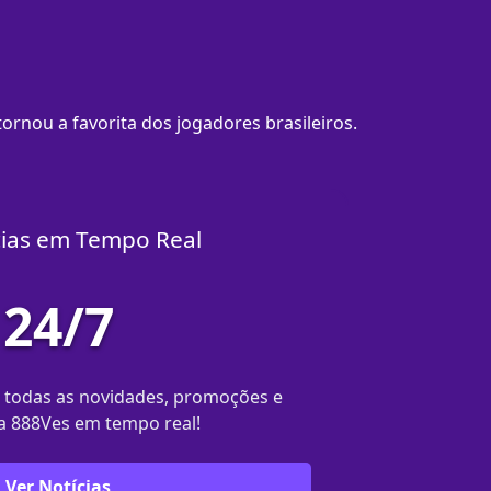
ornou a favorita dos jogadores brasileiros.
cias em Tempo Real
24/7
e todas as novidades, promoções e
a 888Ves em tempo real!
Ver Notícias