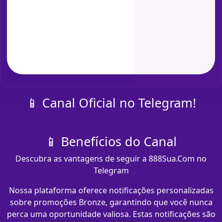
📱 Canal Oficial no Telegram!
📱 Benefícios do Canal
Descubra as vantagens de seguir a 888Sua.Com no
Telegram
Nossa plataforma oferece notificações personalizadas
sobre promoções Bronze, garantindo que você nunca
perca uma oportunidade valiosa. Estas notificações são