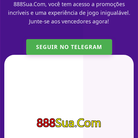
888Sua.Com, você tem acesso a promoções
incríveis e uma experiência de jogo inigualável.
Junte-se aos vencedores agora!
SEGUIR NO TELEGRAM