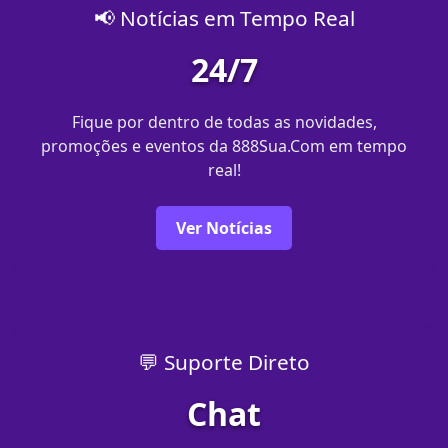
📢 Notícias em Tempo Real
24/7
Fique por dentro de todas as novidades,
promoções e eventos da 888Sua.Com em tempo
real!
Ver Notícias
💬 Suporte Direto
Chat