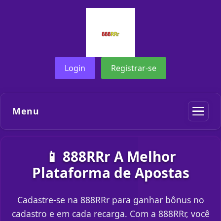
Login
Registrar-se
Menu
📱 888RRr A Melhor
Plataforma de Apostas
Cadastre-se na 888RRr para ganhar bônus no
cadastro e em cada recarga. Com a 888RRr, você