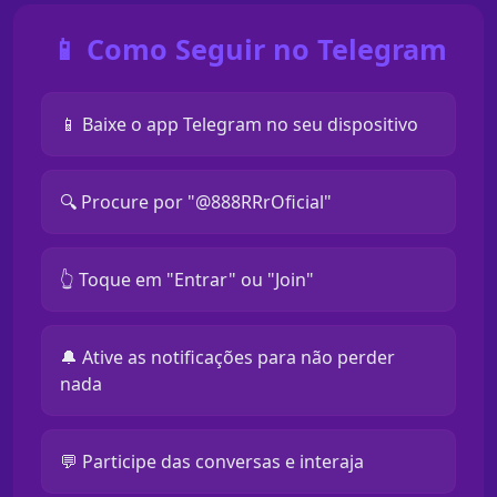
📱 Como Seguir no Telegram
📱 Baixe o app Telegram no seu dispositivo
🔍 Procure por "@888RRrOficial"
👆 Toque em "Entrar" ou "Join"
🔔 Ative as notificações para não perder
nada
💬 Participe das conversas e interaja