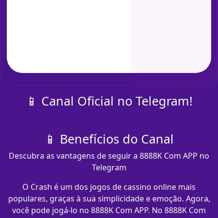
📱 Canal Oficial no Telegram!
📱 Benefícios do Canal
Descubra as vantagens de seguir a 8888K Com APP no
Telegram
O Crash é um dos jogos de cassino online mais
populares, graças à sua simplicidade e emoção. Agora,
você pode jogá-lo no 8888K Com APP. No 8888K Com