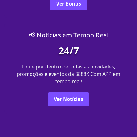
Ver Bônus
📢 Notícias em Tempo Real
24/7
Fique por dentro de todas as novidades,
promoções e eventos da 8888K Com APP em
tempo real!
Ver Notícias