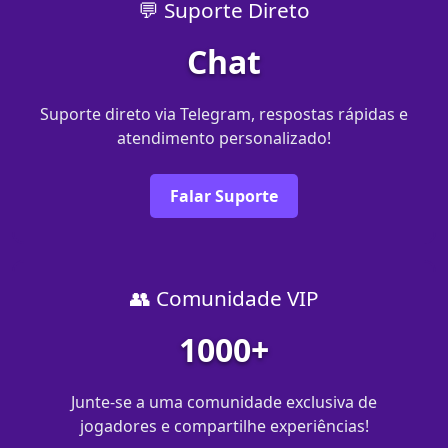
💬 Suporte Direto
Chat
Suporte direto via Telegram, respostas rápidas e
atendimento personalizado!
Falar Suporte
👥 Comunidade VIP
1000+
Junte-se a uma comunidade exclusiva de
jogadores e compartilhe experiências!