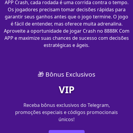
APP Crash, cada rodada é uma corrida contra o tempo.
Os jogadores precisam tomar decisões rápidas para
garantir seus ganhos antes que o jogo termine. O jogo
é fácil de entender, mas oferece muita adrenalina.
Aproveite a oportunidade de jogar Crash no 8888K Com
APP e maximize suas chances de sucesso com decisões
estratégicas e ágeis.
🎁 Bônus Exclusivos
VIP
Receba bônus exclusivos do Telegram,
promoções especiais e códigos promocionais
únicos!