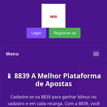
Login
Registrar-se
Menu
📱 8839 A Melhor Plataforma
de Apostas
Cadastre-se na 8839 para ganhar bônus no
cadastro e em cada recarga. Com a 8839, você