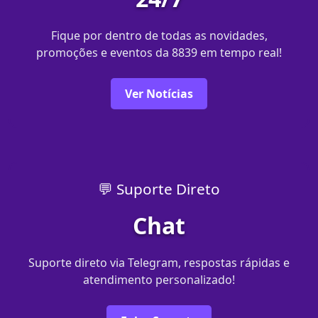
Fique por dentro de todas as novidades,
promoções e eventos da 8839 em tempo real!
Ver Notícias
💬 Suporte Direto
Chat
Suporte direto via Telegram, respostas rápidas e
atendimento personalizado!