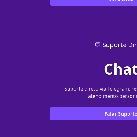
💬 Suporte Di
Cha
Suporte direto via Telegram, r
atendimento persona
Falar Suport