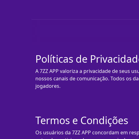
Políticas de Privacida
A 7ZZ APP valoriza a privacidade de seus u
nossos canais de comunicação. Todos os dad
jogadores.
Termos e Condições
Os usuários da 7ZZ APP concordam em respei