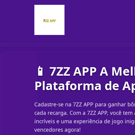
📱 7ZZ APP A Me
Plataforma de A
Cadastre-se na 7ZZ APP para ganhar bô
cada recarga. Com a 7ZZ APP, você tem
incríveis e uma experiência de jogo inig
vencedores agora!