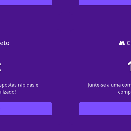
reto
👥 
t
espostas rápidas e
Junte-se a uma com
lizado!
compa
e