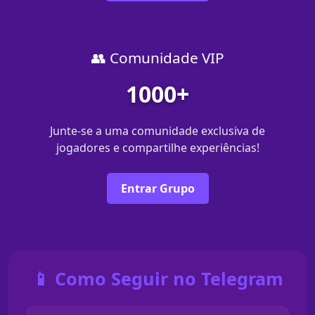
👥 Comunidade VIP
1000+
Junte-se a uma comunidade exclusiva de
jogadores e compartilhe experiências!
Entrar Grupo
📱 Como Seguir no Telegram