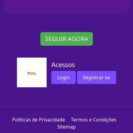
SEGUIR AGORA
Acessos
Login
Registrar-se
Políticas de Privacidade
Termos e Condições
Sitemap