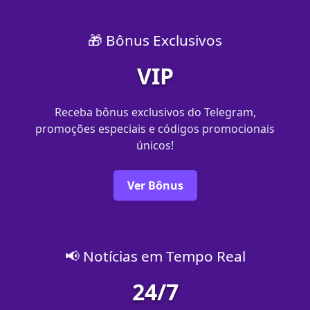
🎁 Bônus Exclusivos
VIP
Receba bônus exclusivos do Telegram,
promoções especiais e códigos promocionais
únicos!
Ver Bônus
📢 Notícias em Tempo Real
24/7