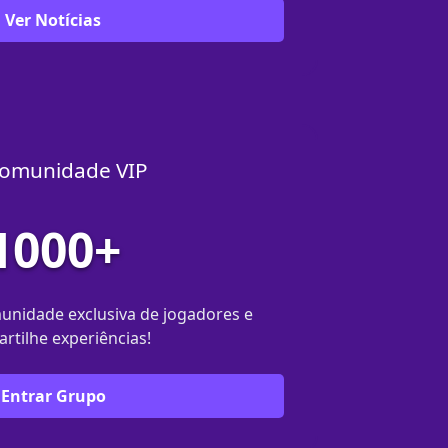
Ver Notícias
Comunidade VIP
1000+
unidade exclusiva de jogadores e
rtilhe experiências!
Entrar Grupo