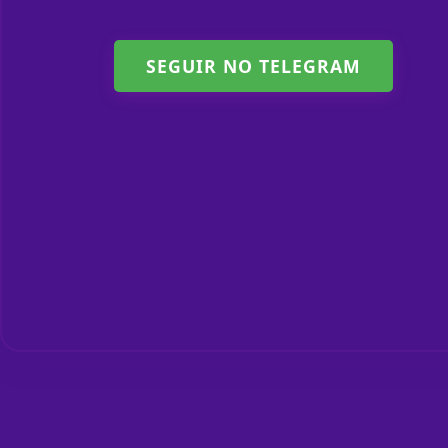
SEGUIR NO TELEGRAM