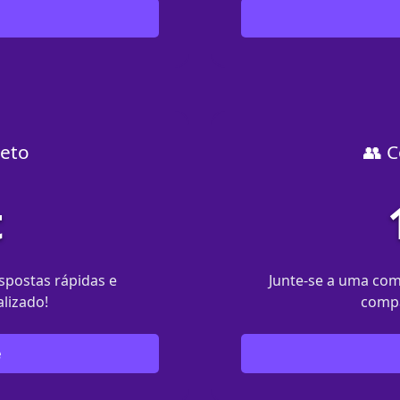
reto
👥 
t
espostas rápidas e
Junte-se a uma com
lizado!
compa
e