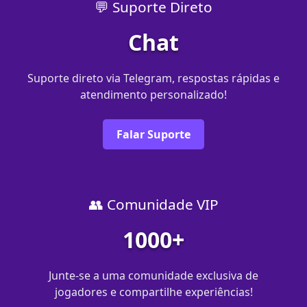
💬 Suporte Direto
Chat
Suporte direto via Telegram, respostas rápidas e
atendimento personalizado!
Falar Suporte
👥 Comunidade VIP
1000+
Junte-se a uma comunidade exclusiva de
jogadores e compartilhe experiências!