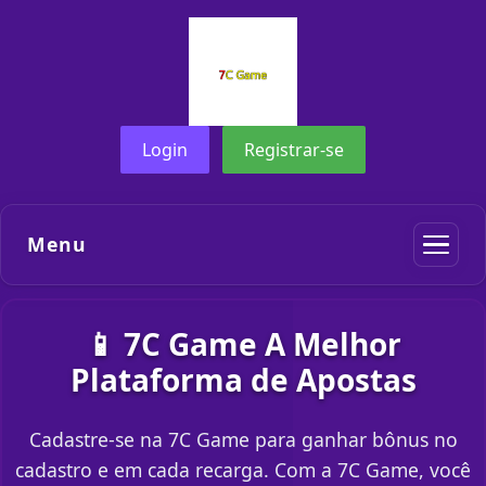
Login
Registrar-se
Menu
📱 7C Game A Melhor
Plataforma de Apostas
Cadastre-se na 7C Game para ganhar bônus no
cadastro e em cada recarga. Com a 7C Game, você