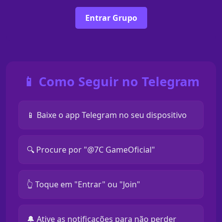
Entrar Grupo
📱 Como Seguir no Telegram
📱 Baixe o app Telegram no seu dispositivo
🔍 Procure por "@7C GameOficial"
👆 Toque em "Entrar" ou "Join"
🔔 Ative as notificações para não perder