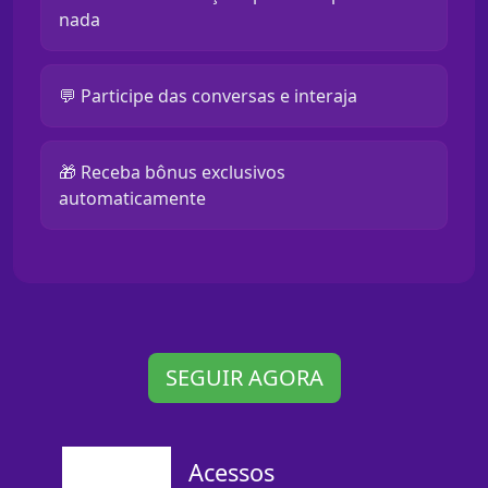
nada
💬 Participe das conversas e interaja
🎁 Receba bônus exclusivos
automaticamente
SEGUIR AGORA
Acessos