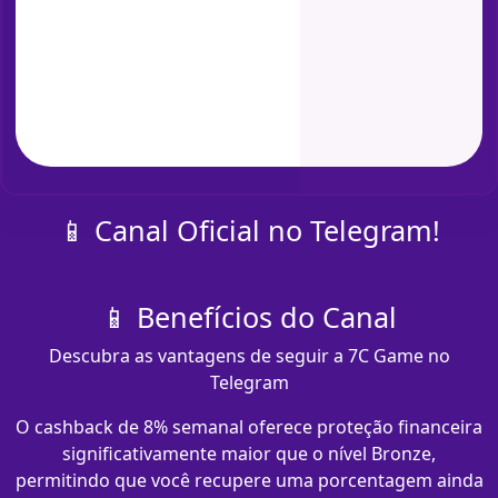
📱 Canal Oficial no Telegram!
📱 Benefícios do Canal
Descubra as vantagens de seguir a 7C Game no
Telegram
O cashback de 8% semanal oferece proteção financeira
significativamente maior que o nível Bronze,
permitindo que você recupere uma porcentagem ainda