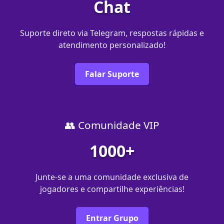
Chat
Suporte direto via Telegram, respostas rápidas e
atendimento personalizado!
Falar Suporte
👥 Comunidade VIP
1000+
Junte-se a uma comunidade exclusiva de
jogadores e compartilhe experiências!
Entrar Grupo