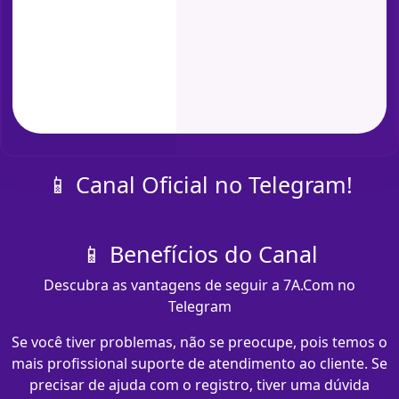
📱 Canal Oficial no Telegram!
📱 Benefícios do Canal
Descubra as vantagens de seguir a 7A.Com no
Telegram
Se você tiver problemas, não se preocupe, pois temos o
mais profissional suporte de atendimento ao cliente. Se
precisar de ajuda com o registro, tiver uma dúvida