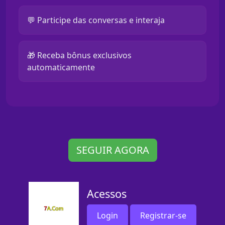
💬 Participe das conversas e interaja
🎁 Receba bônus exclusivos
automaticamente
SEGUIR AGORA
Acessos
Login
Registrar-se