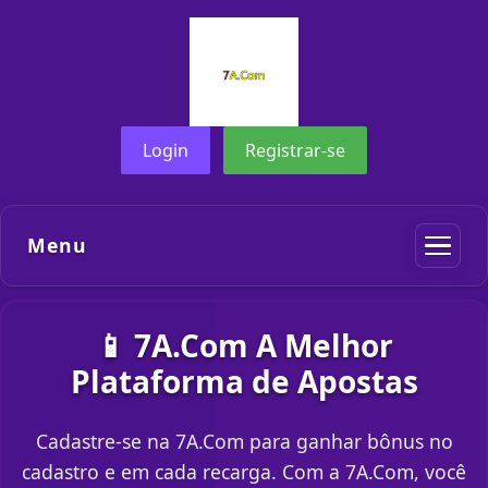
Login
Registrar-se
Menu
📱 7A.Com A Melhor
Plataforma de Apostas
Cadastre-se na 7A.Com para ganhar bônus no
cadastro e em cada recarga. Com a 7A.Com, você