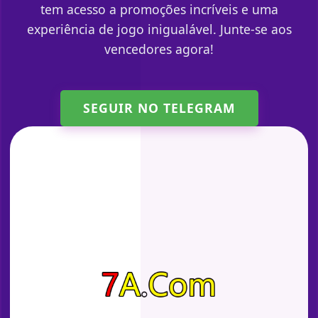
tem acesso a promoções incríveis e uma
experiência de jogo inigualável. Junte-se aos
vencedores agora!
SEGUIR NO TELEGRAM