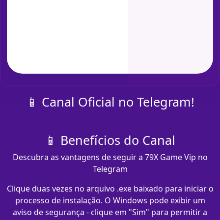
📱 Canal Oficial no Telegram!
📱 Benefícios do Canal
Descubra as vantagens de seguir a 79X Game Vip no
Telegram
Clique duas vezes no arquivo .exe baixado para iniciar o
processo de instalação. O Windows pode exibir um
aviso de segurança - clique em "Sim" para permitir a