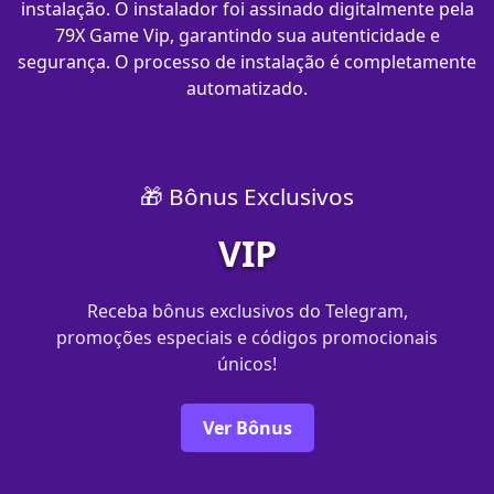
instalação. O instalador foi assinado digitalmente pela
79X Game Vip, garantindo sua autenticidade e
segurança. O processo de instalação é completamente
automatizado.
🎁 Bônus Exclusivos
VIP
Receba bônus exclusivos do Telegram,
promoções especiais e códigos promocionais
únicos!
Ver Bônus