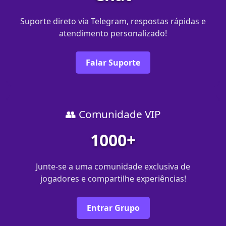
Suporte direto via Telegram, respostas rápidas e
atendimento personalizado!
Falar Suporte
👥 Comunidade VIP
1000+
Junte-se a uma comunidade exclusiva de
jogadores e compartilhe experiências!
Entrar Grupo