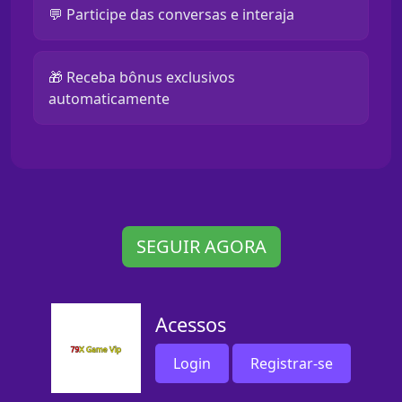
💬 Participe das conversas e interaja
🎁 Receba bônus exclusivos
automaticamente
SEGUIR AGORA
Acessos
Login
Registrar-se