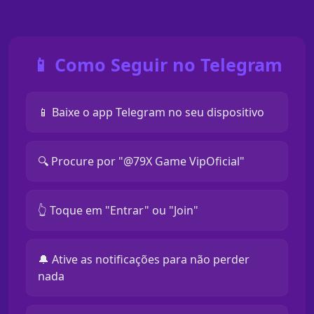
📱 Como Seguir no Telegram
📱 Baixe o app Telegram no seu dispositivo
🔍 Procure por "@79X Game VipOficial"
👆 Toque em "Entrar" ou "Join"
🔔 Ative as notificações para não perder
nada