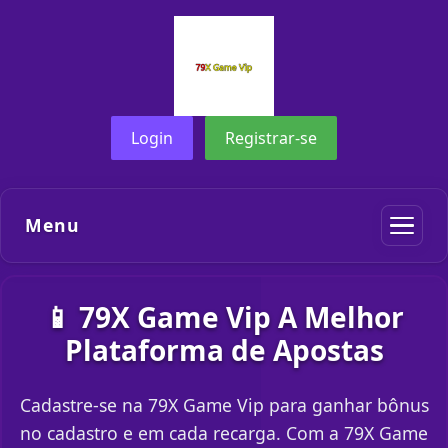
Login
Registrar-se
Menu
📱 79X Game Vip A Melhor
Plataforma de Apostas
Cadastre-se na 79X Game Vip para ganhar bônus
no cadastro e em cada recarga. Com a 79X Game