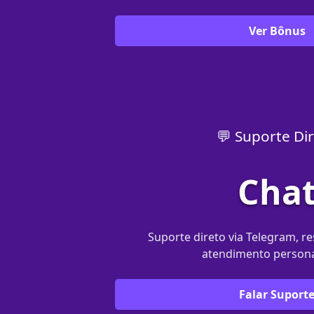
Ver Bônus
💬 Suporte Di
Cha
Suporte direto via Telegram, r
atendimento persona
Falar Suport