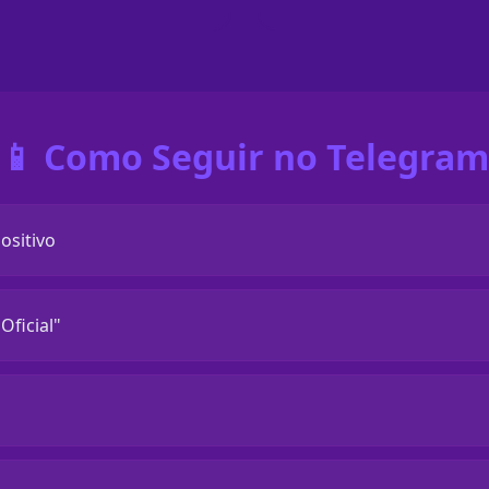
📱 Como Seguir no Telegram
ositivo
ficial"