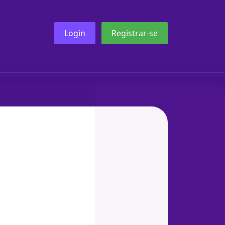
Login
Registrar-se