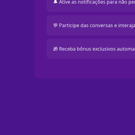
🔔 Ative as notificações para não p
💬 Participe das conversas e interaj
🎁 Receba bônus exclusivos autom