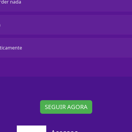
erder nada
a
aticamente
SEGUIR AGORA