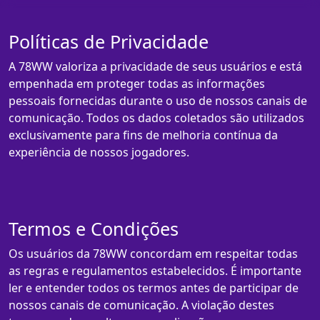
Políticas de Privacidade
A 78WW valoriza a privacidade de seus usuários e está
empenhada em proteger todas as informações
pessoais fornecidas durante o uso de nossos canais de
comunicação. Todos os dados coletados são utilizados
exclusivamente para fins de melhoria contínua da
experiência de nossos jogadores.
Termos e Condições
Os usuários da 78WW concordam em respeitar todas
as regras e regulamentos estabelecidos. É importante
ler e entender todos os termos antes de participar de
nossos canais de comunicação. A violação destes