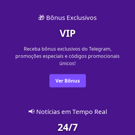
🎁 Bônus Exclusivos
VIP
Receba bônus exclusivos do Telegram,
promoções especiais e códigos promocionais
únicos!
Ver Bônus
📢 Notícias em Tempo Real
24/7