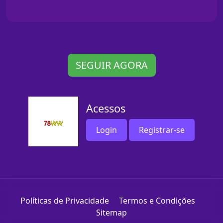
SEGUIR AGORA
Acessos
Login
Registrar-se
Políticas de Privacidade
Termos e Condições
Sitemap