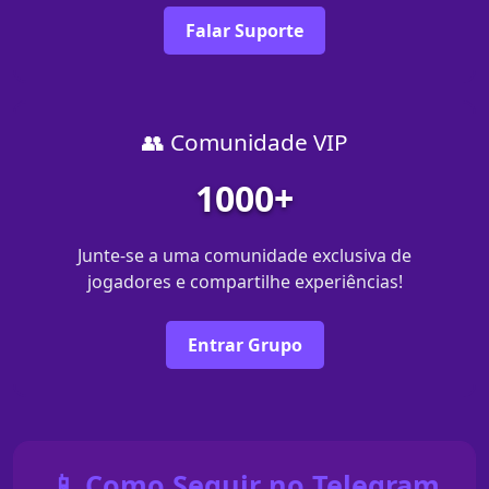
Falar Suporte
👥 Comunidade VIP
1000+
Junte-se a uma comunidade exclusiva de
jogadores e compartilhe experiências!
Entrar Grupo
📱 Como Seguir no Telegram