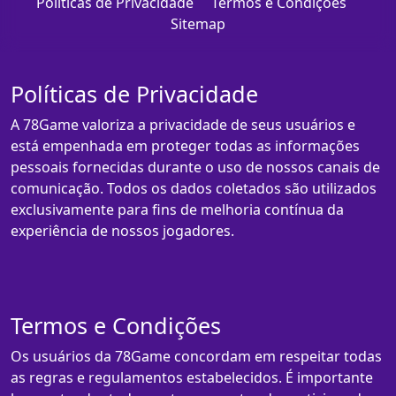
Políticas de Privacidade
Termos e Condições
Sitemap
Políticas de Privacidade
A 78Game valoriza a privacidade de seus usuários e
está empenhada em proteger todas as informações
pessoais fornecidas durante o uso de nossos canais de
comunicação. Todos os dados coletados são utilizados
exclusivamente para fins de melhoria contínua da
experiência de nossos jogadores.
Termos e Condições
Os usuários da 78Game concordam em respeitar todas
as regras e regulamentos estabelecidos. É importante