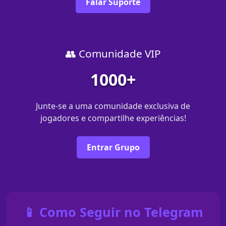
Falar Suporte
👥 Comunidade VIP
1000+
Junte-se a uma comunidade exclusiva de
jogadores e compartilhe experiências!
Entrar Grupo
📱 Como Seguir no Telegram