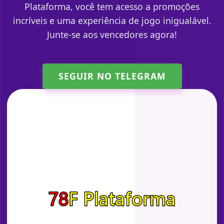
Plataforma, você tem acesso a promoções
incríveis e uma experiência de jogo inigualável.
Junte-se aos vencedores agora!
SEGUIR NO TELEGRAM