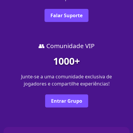
Falar Suporte
👥 Comunidade VIP
1000+
Junte-se a uma comunidade exclusiva de
jogadores e compartilhe experiências!
Entrar Grupo