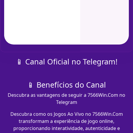
📱 Canal Oficial no Telegram!
📱 Benefícios do Canal
Descubra as vantagens de seguir a 7566Win.Com no
Telegram
Descubra como os Jogos Ao Vivo no 7566Win.Com
transformam a experiência de jogo online,
proporcionando interatividade, autenticidade e