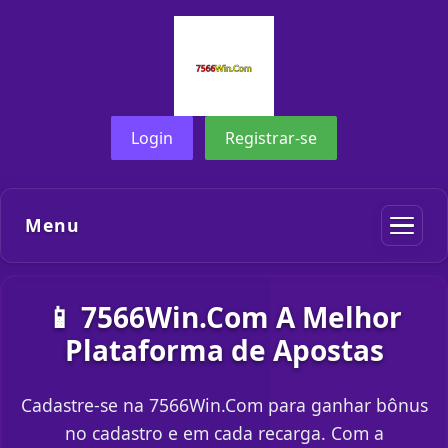
Login
Registrar-se
Menu
📱 7566Win.Com A Melhor
Plataforma de Apostas
Cadastre-se na 7566Win.Com para ganhar bônus
no cadastro e em cada recarga. Com a