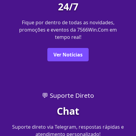
24/7
Fique por dentro de todas as novidades,
promoções e eventos da 7566Win.Com em
tempo real!
Ver Notícias
💬 Suporte Direto
Chat
Suporte direto via Telegram, respostas rápidas e
atendimento personalizado!