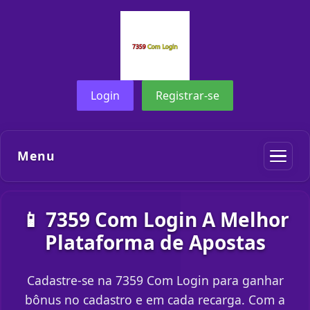
Login
Registrar-se
Menu
📱 7359 Com Login A Melhor
Plataforma de Apostas
Cadastre-se na 7359 Com Login para ganhar
bônus no cadastro e em cada recarga. Com a