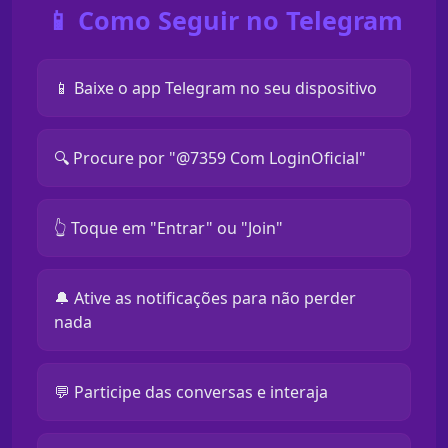
📱 Como Seguir no Telegram
📱 Baixe o app Telegram no seu dispositivo
🔍 Procure por "@7359 Com LoginOficial"
👆 Toque em "Entrar" ou "Join"
🔔 Ative as notificações para não perder
nada
💬 Participe das conversas e interaja