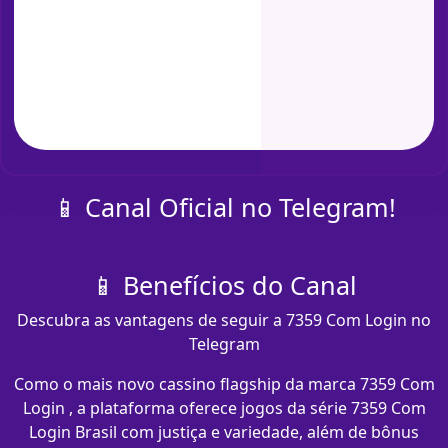
📱 Canal Oficial no Telegram!
📱 Benefícios do Canal
Descubra as vantagens de seguir a 7359 Com Login no
Telegram
Como o mais novo cassino flagship da marca 7359 Com
Login , a plataforma oferece jogos da série 7359 Com
Login Brasil com justiça e variedade, além de bônus