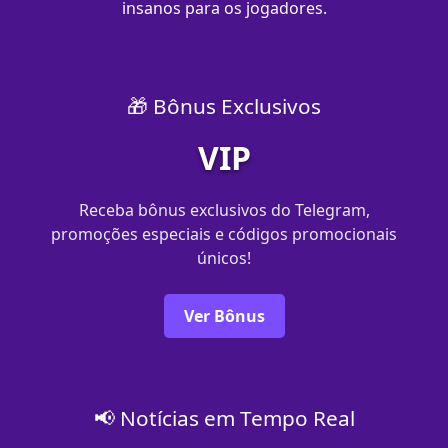
insanos para os jogadores.
🎁 Bônus Exclusivos
VIP
Receba bônus exclusivos do Telegram,
promoções especiais e códigos promocionais
únicos!
Ver Bônus
📢 Notícias em Tempo Real