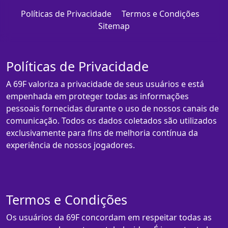
Políticas de Privacidade
Termos e Condições
Sitemap
Políticas de Privacidade
A 69F valoriza a privacidade de seus usuários e está
empenhada em proteger todas as informações
pessoais fornecidas durante o uso de nossos canais de
comunicação. Todos os dados coletados são utilizados
exclusivamente para fins de melhoria contínua da
experiência de nossos jogadores.
Termos e Condições
Os usuários da 69F concordam em respeitar todas as