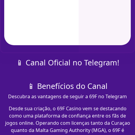
📱 Canal Oficial no Telegram!
📱 Benefícios do Canal
Descubra as vantagens de seguir a 69F no Telegram
Desde sua criação, o 69F Casino vem se destacando
como uma plataforma de confiança entre os fãs de
jogos online. Operando com licenças tanto da Curaçao
quanto da Malta Gaming Authority (MGA), o 69F é