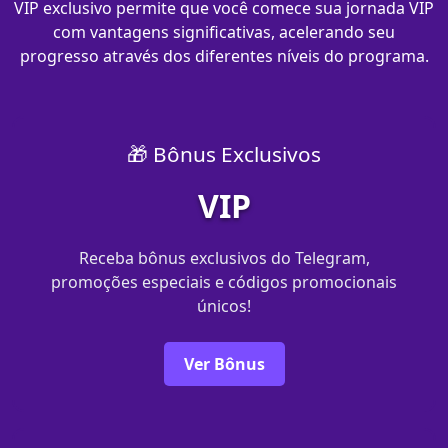
VIP exclusivo permite que você comece sua jornada VIP
com vantagens significativas, acelerando seu
progresso através dos diferentes níveis do programa.
🎁 Bônus Exclusivos
VIP
Receba bônus exclusivos do Telegram,
promoções especiais e códigos promocionais
únicos!
Ver Bônus