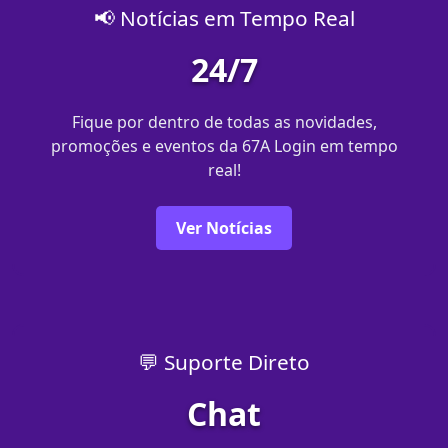
📢 Notícias em Tempo Real
24/7
Fique por dentro de todas as novidades,
promoções e eventos da 67A Login em tempo
real!
Ver Notícias
💬 Suporte Direto
Chat