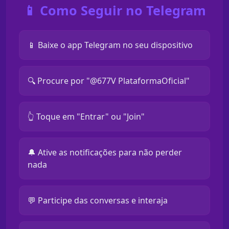
📱 Como Seguir no Telegram
📱 Baixe o app Telegram no seu dispositivo
🔍 Procure por "@677V PlataformaOficial"
👆 Toque em "Entrar" ou "Join"
🔔 Ative as notificações para não perder
nada
💬 Participe das conversas e interaja