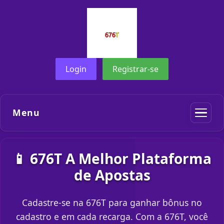
Login
Registrar-se
Menu
📱 676T A Melhor Plataforma
de Apostas
Cadastre-se na 676T para ganhar bônus no
cadastro e em cada recarga. Com a 676T, você