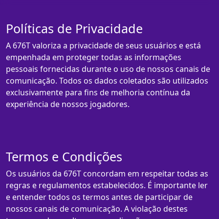
Políticas de Privacidade
A 676T valoriza a privacidade de seus usuários e está
empenhada em proteger todas as informações
pessoais fornecidas durante o uso de nossos canais de
comunicação. Todos os dados coletados são utilizados
exclusivamente para fins de melhoria contínua da
experiência de nossos jogadores.
Termos e Condições
Os usuários da 676T concordam em respeitar todas as
regras e regulamentos estabelecidos. É importante ler
e entender todos os termos antes de participar de
nossos canais de comunicação. A violação destes