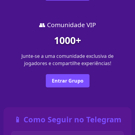
👥 Comunidade VIP
1000+
Junte-se a uma comunidade exclusiva de
jogadores e compartilhe experiências!
Entrar Grupo
📱 Como Seguir no Telegram