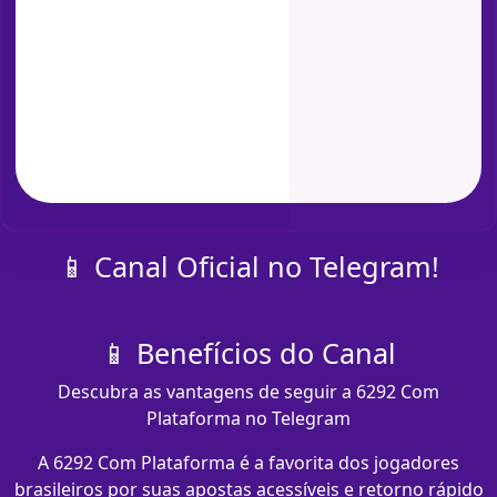
📱 Canal Oficial no Telegram!
📱 Benefícios do Canal
Descubra as vantagens de seguir a 6292 Com
Plataforma no Telegram
A 6292 Com Plataforma é a favorita dos jogadores
brasileiros por suas apostas acessíveis e retorno rápido