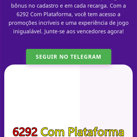
bônus no cadastro e em cada recarga. Com a
6292 Com Plataforma, você tem acesso a
promoções incríveis e uma experiência de jogo
inigualável. Junte-se aos vencedores agora!
SEGUIR NO TELEGRAM