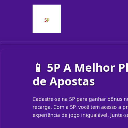
📱 5P A Melhor 
de Apostas
Cadastre-se na 5P para ganhar bônus n
recarga. Com a 5P, você tem acesso a p
experiência de jogo inigualável. Junte-