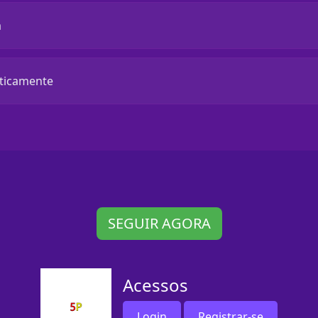
a
aticamente
SEGUIR AGORA
Acessos
Login
Registrar-se