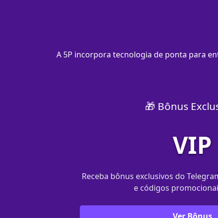
A 5P incorpora tecnologia de ponta para e
🎁 Bônus Exclu
VIP
Receba bônus exclusivos do Telegra
e códigos promocionai
Ver Bônus