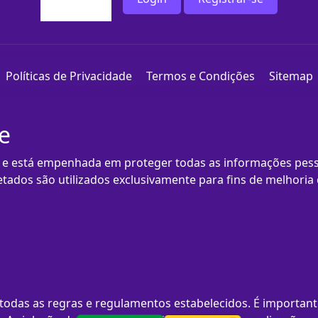
Políticas de Privacidade
Termos e Condições
Sitemap
de
os e está empenhada em proteger todas as informações pes
tados são utilizados exclusivamente para fins de melhoria
odas as regras e regulamentos estabelecidos. É important