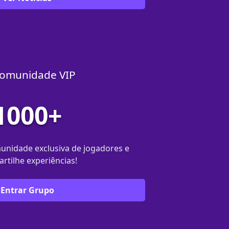
Comunidade VIP
1000+
unidade exclusiva de jogadores e
rtilhe experiências!
Entrar Grupo