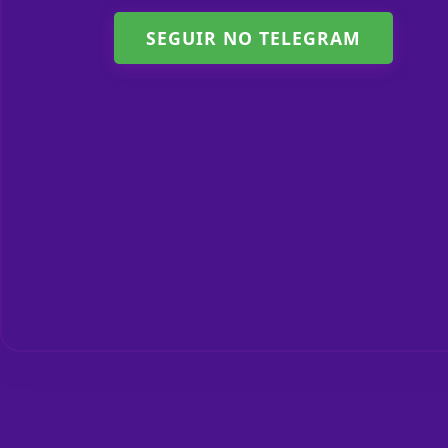
SEGUIR NO TELEGRAM