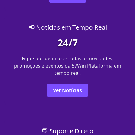
📢 Notícias em Tempo Real
24/7
Fique por dentro de todas as novidades,
promoções e eventos da 57Win Plataforma em
tempo real!
Ver Notícias
💬 Suporte Direto