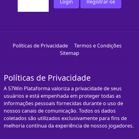
Login
Registrar-se
Políticas de Privacidade
Termos e Condições
Sitemap
Políticas de Privacidade
A 57Win Plataforma valoriza a privacidade de seus
usuários e está empenhada em proteger todas as
informações pessoais fornecidas durante o uso de
nossos canais de comunicação. Todos os dados
coletados são utilizados exclusivamente para fins de
melhoria contínua da experiência de nossos jogadores.