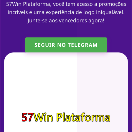
57Win Plataforma, você tem acesso a promoções
incríveis e uma experiência de jogo inigualável.
Junte-se aos vencedores agora!
SEGUIR NO TELEGRAM