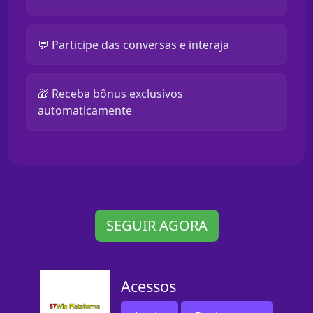
💬 Participe das conversas e interaja
🎁 Receba bônus exclusivos
automaticamente
SEGUIR AGORA
Acessos