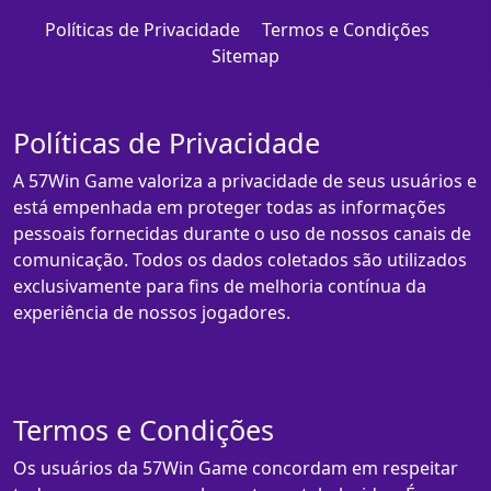
Políticas de Privacidade
Termos e Condições
Sitemap
Políticas de Privacidade
A 57Win Game valoriza a privacidade de seus usuários e
está empenhada em proteger todas as informações
pessoais fornecidas durante o uso de nossos canais de
comunicação. Todos os dados coletados são utilizados
exclusivamente para fins de melhoria contínua da
experiência de nossos jogadores.
Termos e Condições
Os usuários da 57Win Game concordam em respeitar