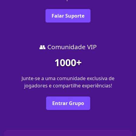
Falar Suporte
👥 Comunidade VIP
1000+
Junte-se a uma comunidade exclusiva de
jogadores e compartilhe experiências!
Entrar Grupo