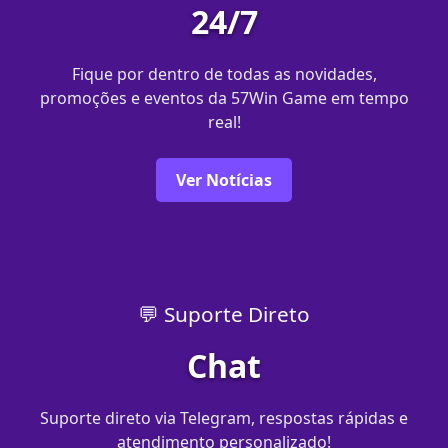
24/7
Fique por dentro de todas as novidades,
promoções e eventos da 57Win Game em tempo
real!
Ver Notícias
💬 Suporte Direto
Chat
Suporte direto via Telegram, respostas rápidas e
atendimento personalizado!