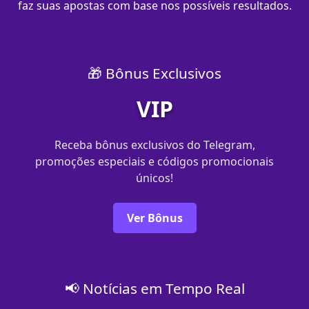
faz suas apostas com base nos possíveis resultados.
🎁 Bônus Exclusivos
VIP
Receba bônus exclusivos do Telegram,
promoções especiais e códigos promocionais
únicos!
Ver Bônus
📢 Notícias em Tempo Real