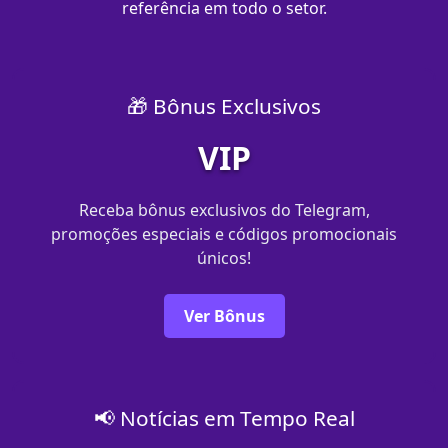
referência em todo o setor.
🎁 Bônus Exclusivos
VIP
Receba bônus exclusivos do Telegram,
promoções especiais e códigos promocionais
únicos!
Ver Bônus
📢 Notícias em Tempo Real