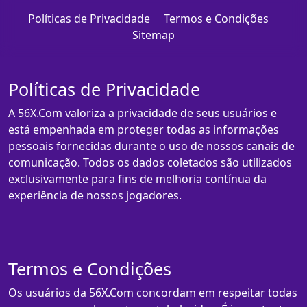
Políticas de Privacidade
Termos e Condições
Sitemap
Políticas de Privacidade
A 56X.Com valoriza a privacidade de seus usuários e
está empenhada em proteger todas as informações
pessoais fornecidas durante o uso de nossos canais de
comunicação. Todos os dados coletados são utilizados
exclusivamente para fins de melhoria contínua da
experiência de nossos jogadores.
Termos e Condições
Os usuários da 56X.Com concordam em respeitar todas