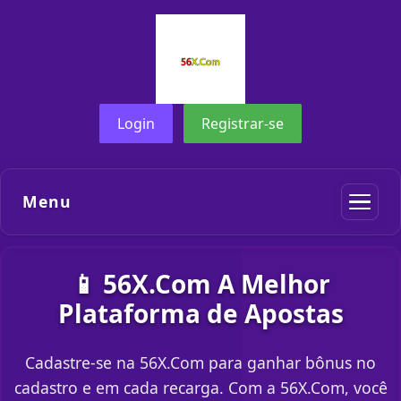
Login
Registrar-se
Menu
📱 56X.Com A Melhor
Plataforma de Apostas
Cadastre-se na 56X.Com para ganhar bônus no
cadastro e em cada recarga. Com a 56X.Com, você