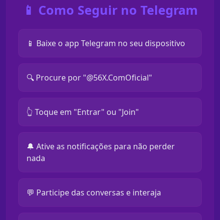
📱 Como Seguir no Telegram
📱 Baixe o app Telegram no seu dispositivo
🔍 Procure por "@56X.ComOficial"
👆 Toque em "Entrar" ou "Join"
🔔 Ative as notificações para não perder
nada
💬 Participe das conversas e interaja