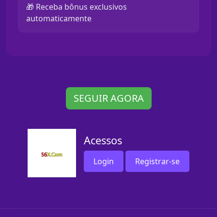
🎁 Receba bônus exclusivos
automaticamente
SEGUIR AGORA
Acessos
Login
Registrar-se