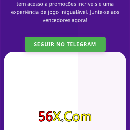
tem acesso a promoções incríveis e uma
experiência de jogo inigualável. Junte-se aos
vencedores agora!
SEGUIR NO TELEGRAM