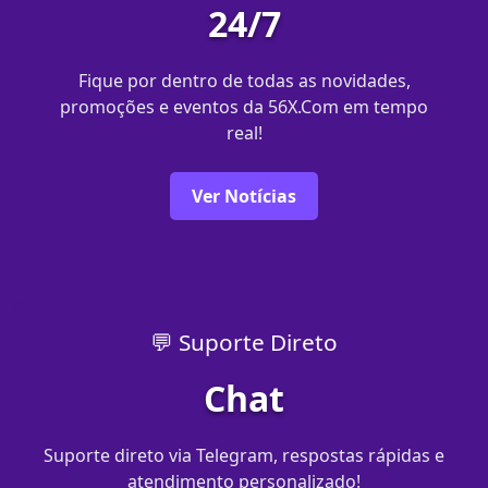
24/7
Fique por dentro de todas as novidades,
promoções e eventos da 56X.Com em tempo
real!
Ver Notícias
💬 Suporte Direto
Chat
Suporte direto via Telegram, respostas rápidas e
atendimento personalizado!