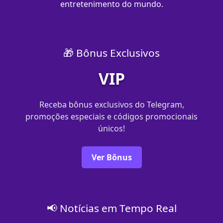
entretenimento do mundo.
🎁 Bônus Exclusivos
VIP
Receba bônus exclusivos do Telegram,
promoções especiais e códigos promocionais
únicos!
Ver Bônus
📢 Notícias em Tempo Real