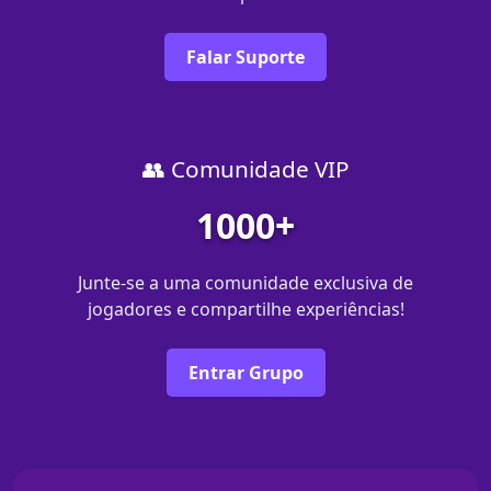
Falar Suporte
👥 Comunidade VIP
1000+
Junte-se a uma comunidade exclusiva de
jogadores e compartilhe experiências!
Entrar Grupo