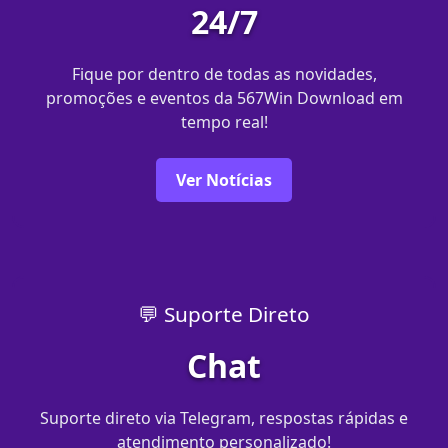
24/7
Fique por dentro de todas as novidades,
promoções e eventos da 567Win Download em
tempo real!
Ver Notícias
💬 Suporte Direto
Chat
Suporte direto via Telegram, respostas rápidas e
atendimento personalizado!