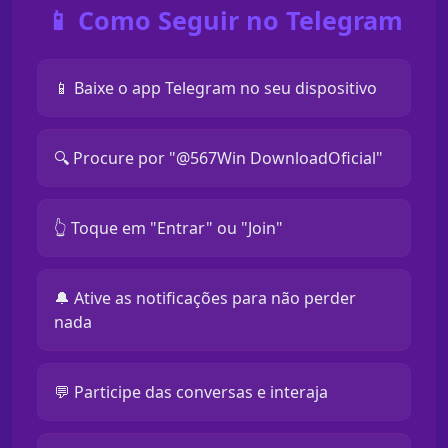
📱 Como Seguir no Telegram
📱 Baixe o app Telegram no seu dispositivo
🔍 Procure por "@567Win DownloadOficial"
👆 Toque em "Entrar" ou "Join"
🔔 Ative as notificações para não perder
nada
💬 Participe das conversas e interaja