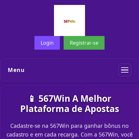
Login
Registrar-se
Menu
📱 567Win A Melhor
Plataforma de Apostas
Cadastre-se na 567Win para ganhar bônus no
cadastro e em cada recarga. Com a 567Win, você