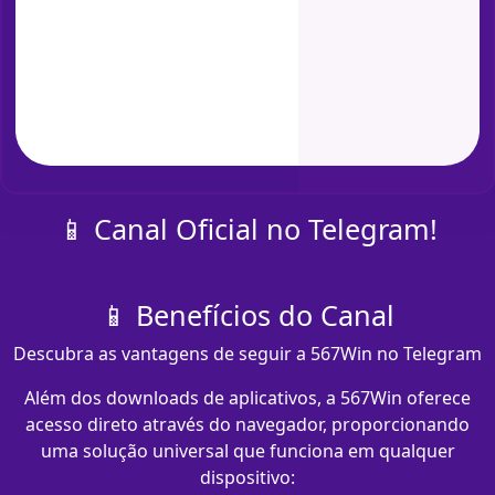
📱 Canal Oficial no Telegram!
📱 Benefícios do Canal
Descubra as vantagens de seguir a 567Win no Telegram
Além dos downloads de aplicativos, a 567Win oferece
acesso direto através do navegador, proporcionando
uma solução universal que funciona em qualquer
dispositivo: