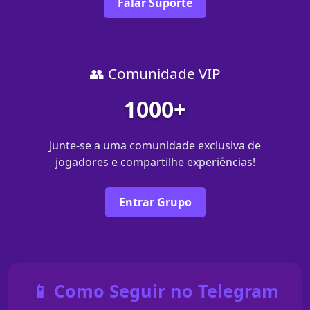
Falar Suporte
👥 Comunidade VIP
1000+
Junte-se a uma comunidade exclusiva de
jogadores e compartilhe experiências!
Entrar Grupo
📱 Como Seguir no Telegram