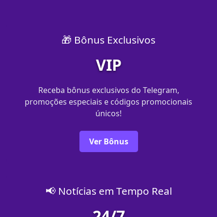
🎁 Bônus Exclusivos
VIP
Receba bônus exclusivos do Telegram,
promoções especiais e códigos promocionais
únicos!
Ver Bônus
📢 Notícias em Tempo Real
24/7