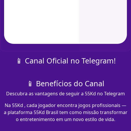
📱 Canal Oficial no Telegram!
📱 Benefícios do Canal
Descubra as vantagens de seguir a 55Kd no Telegram
Na 55Kd , cada jogador encontra jogos profissionais —
a plataforma 55Kd Brasil tem como missão transformar
o entretenimento em um novo estilo de vida.