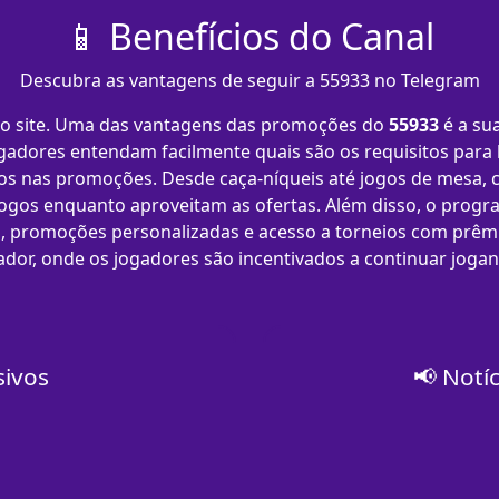
📱 Benefícios do Canal
Descubra as vantagens de seguir a 55933 no Telegram
ao site. Uma das vantagens das promoções do
55933
é a su
adores entendam facilmente quais são os requisitos para l
os nas promoções. Desde caça-níqueis até jogos de mesa, c
 jogos enquanto aproveitam as ofertas. Além disso, o progr
 promoções personalizadas e acesso a torneios com prêmio
or, onde os jogadores são incentivados a continuar jogan
sivos
📢 Notí