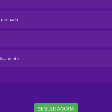
erder nada
a
aticamente
SEGUIR AGORA