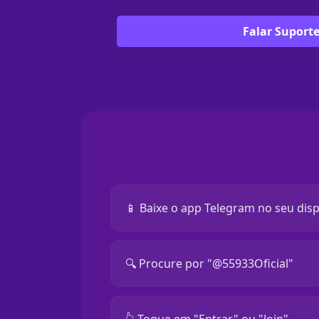
Falar Suport
📱 Baixe o app Telegram no seu disp
🔍 Procure por "@55933Oficial"