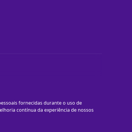
pessoais fornecidas durante o uso de
elhoria contínua da experiência de nossos