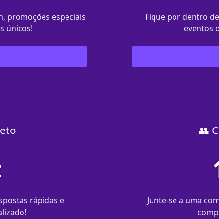
m, promoções especiais
Fique por dentro d
s únicos!
eventos 
reto
👥 
t
espostas rápidas e
Junte-se a uma com
lizado!
compa