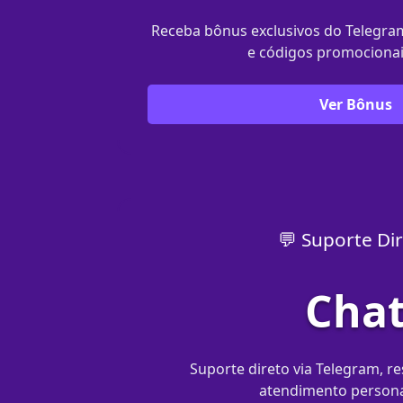
Receba bônus exclusivos do Telegra
e códigos promocionai
Ver Bônus
💬 Suporte Di
Cha
Suporte direto via Telegram, r
atendimento persona