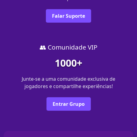
Falar Suporte
👥 Comunidade VIP
1000+
Junte-se a uma comunidade exclusiva de
jogadores e compartilhe experiências!
Entrar Grupo