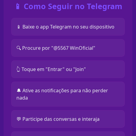
📱 Como Seguir no Telegram
📱 Baixe o app Telegram no seu dispositivo
🔍 Procure por "@5567 WinOficial"
👆 Toque em "Entrar" ou "Join"
🔔 Ative as notificações para não perder
nada
💬 Participe das conversas e interaja