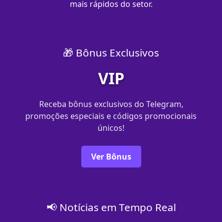
mais rápidos do setor.
🎁 Bônus Exclusivos
VIP
Receba bônus exclusivos do Telegram,
promoções especiais e códigos promocionais
únicos!
Ver Bônus
📢 Notícias em Tempo Real