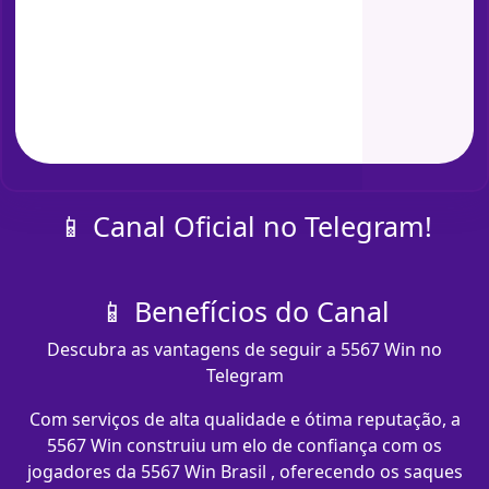
📱 Canal Oficial no Telegram!
📱 Benefícios do Canal
Descubra as vantagens de seguir a 5567 Win no
Telegram
Com serviços de alta qualidade e ótima reputação, a
5567 Win construiu um elo de confiança com os
jogadores da 5567 Win Brasil , oferecendo os saques