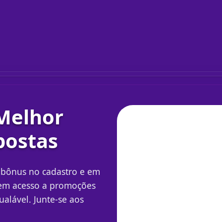
Melhor
postas
 bônus no cadastro e em
tem acesso a promoções
ualável. Junte-se aos