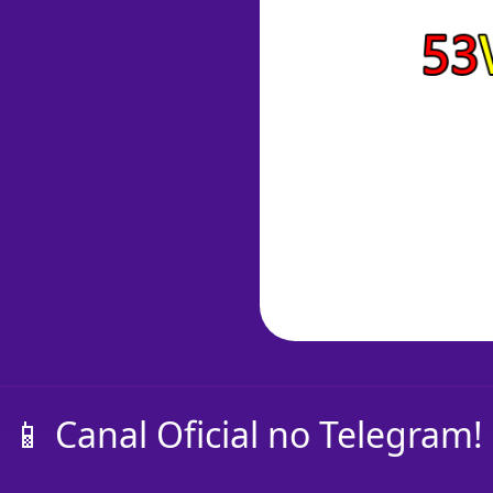
📱 Canal Oficial no Telegram!