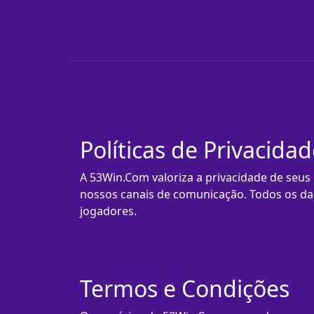
Políticas de Privacida
A 53Win.Com valoriza a privacidade de seu
nossos canais de comunicação. Todos os dad
jogadores.
Termos e Condições