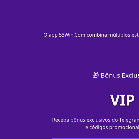
O app 53Win.Com combina múltiplos est
🎁 Bônus Exclu
VIP
Receba bônus exclusivos do Telegra
e códigos promocionai