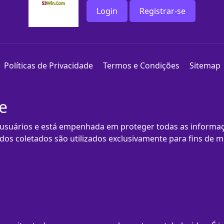
Login
Registrar-se
Políticas de Privacidade
Termos e Condições
Sitemap
de
s usuários e está empenhada em proteger todas as informaç
os coletados são utilizados exclusivamente para fins de m