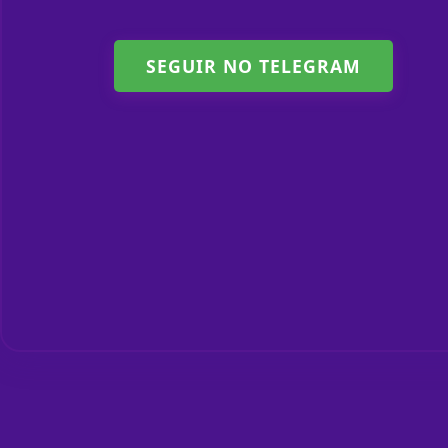
SEGUIR NO TELEGRAM