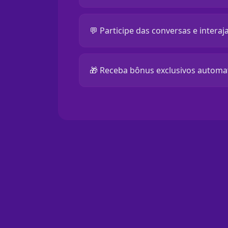
💬 Participe das conversas e interaj
🎁 Receba bônus exclusivos autom