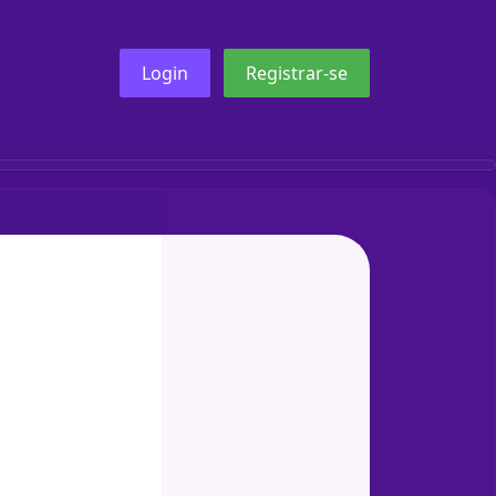
Login
Registrar-se