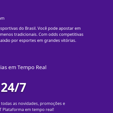
ram
portivas do Brasil. Você pode apostar em
s menos tradicionais. Com odds competitivas
ixão por esportes em grandes vitórias.
cias em Tempo Real
24/7
e todas as novidades, promoções e
T Plataforma em tempo real!