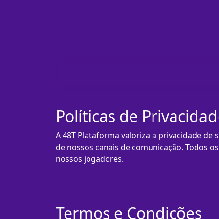
Políticas de Privacida
A 48T Plataforma valoriza a privacidade de
de nossos canais de comunicação. Todos os 
nossos jogadores.
Termos e Condições