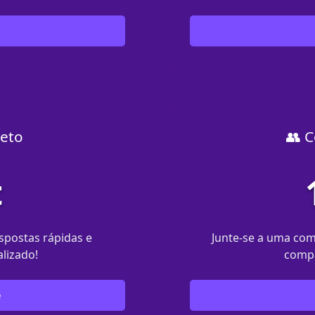
reto
👥 
t
espostas rápidas e
Junte-se a uma com
lizado!
compa
e