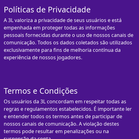
Políticas de Privacidade
A 3L valoriza a privacidade de seus usuários e está
empenhada em proteger todas as informações
pessoais fornecidas durante o uso de nossos canais de
comunicação. Todos os dados coletados são utilizados
exclusivamente para fins de melhoria contínua da
experiência de nossos jogadores.
Termos e Condições
Os usuários da 3L concordam em respeitar todas as
regras e regulamentos estabelecidos. É importante ler
e entender todos os termos antes de participar de
nossos canais de comunicação. A violação destes
termos pode resultar em penalizações ou na
suspensão da conta.