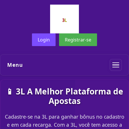
Login
Registrar-se
Menu
📱 3L A Melhor Plataforma de
Apostas
Cadastre-se na 3L para ganhar bônus no cadastro
e em cada recarga. Com a 3L, você tem acesso a