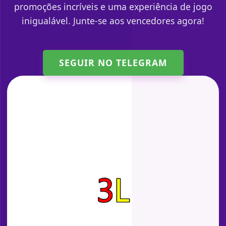
promoções incríveis e uma experiência de jogo
inigualável. Junte-se aos vencedores agora!
SEGUIR NO TELEGRAM