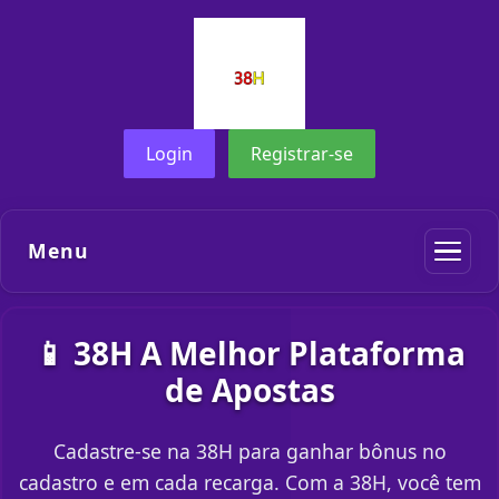
Login
Registrar-se
Menu
📱 38H A Melhor Plataforma
de Apostas
Cadastre-se na 38H para ganhar bônus no
cadastro e em cada recarga. Com a 38H, você tem