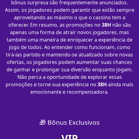
bônus surpresa são frequentemente anunciados.
Assim, os jogadores podem garantir que estão sempre
aproveitando ao máximo o que o cassino tem a
oferecer. Em resumo, as promoções no
38H
não são
apenas uma forma de atrair novos jogadores, mas
também uma maneira de enriquecer a experiência de
jogo de todos. Ao entender como funcionam, como
tirá-las partido e mantendo-se atualizado sobre novas
ofertas, os jogadores podem aumentar suas chances
de ganhar e prolongar sua diversão enquanto jogam.
Não perca a oportunidade de explorar essas
promoções e torne sua experiência no
38H
ainda mais
emocionante e recompensadora.
🎁 Bônus Exclusivos
VIP