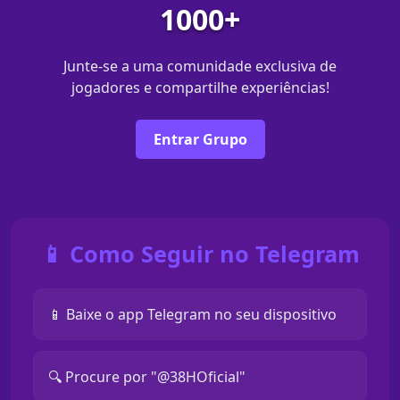
1000+
Junte-se a uma comunidade exclusiva de
jogadores e compartilhe experiências!
Entrar Grupo
📱 Como Seguir no Telegram
📱 Baixe o app Telegram no seu dispositivo
🔍 Procure por "@38HOficial"