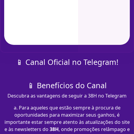
📱 Canal Oficial no Telegram!
📱 Benefícios do Canal
Descubra as vantagens de seguir a 38H no Telegram
a. Para aqueles que estão sempre à procura de
oportunidades para maximizar seus ganhos, é
importante estar sempre atento às atualizações do site
e às newsletters do
38H
, onde promoções relâmpago e