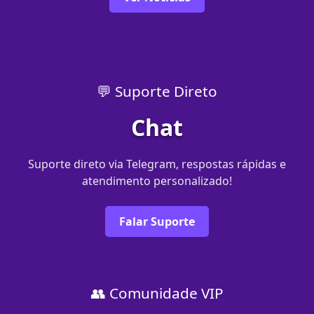
💬 Suporte Direto
Chat
Suporte direto via Telegram, respostas rápidas e
atendimento personalizado!
Falar Suporte
👥 Comunidade VIP