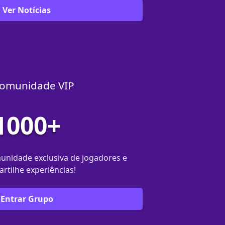
Ver Notícias
Comunidade VIP
1000+
unidade exclusiva de jogadores e
rtilhe experiências!
Entrar Grupo