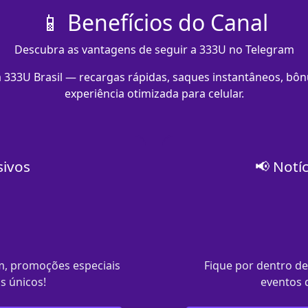
📱 Benefícios do Canal
Descubra as vantagens de seguir a 333U no Telegram
a 333U Brasil — recargas rápidas, saques instantâneos, b
experiência otimizada para celular.
sivos
📢 Notí
m, promoções especiais
Fique por dentro d
s únicos!
eventos 