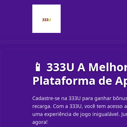
📱 333U A Melho
Plataforma de A
Cadastre-se na 333U para ganhar bônus
recarga. Com a 333U, você tem acesso a
uma experiência de jogo inigualável. J
agora!