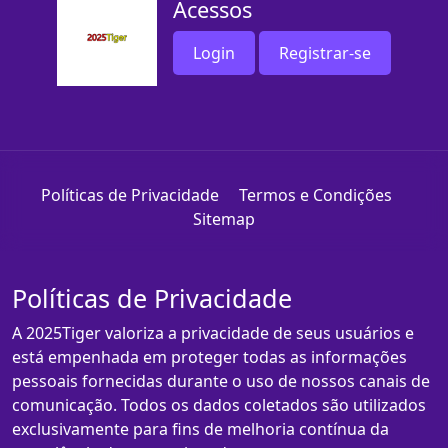
Acessos
Login
Registrar-se
Políticas de Privacidade
Termos e Condições
Sitemap
Políticas de Privacidade
A 2025Tiger valoriza a privacidade de seus usuários e
está empenhada em proteger todas as informações
pessoais fornecidas durante o uso de nossos canais de
comunicação. Todos os dados coletados são utilizados
exclusivamente para fins de melhoria contínua da