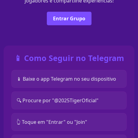
jogadores e compartilhe experiências!
Entrar Grupo
📱 Como Seguir no Telegram
📱 Baixe o app Telegram no seu dispositivo
🔍 Procure por "@2025TigerOficial"
👆 Toque em "Entrar" ou "Join"