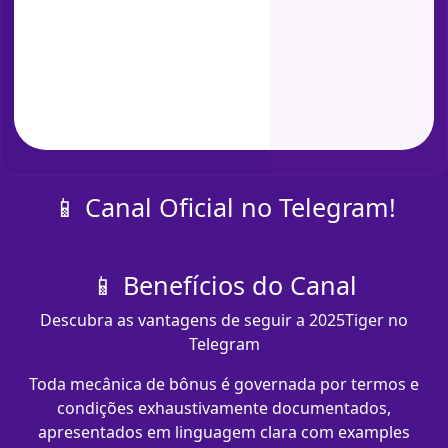
📱 Canal Oficial no Telegram!
📱 Benefícios do Canal
Descubra as vantagens de seguir a 2025Tiger no
Telegram
Toda mecânica de bônus é governada por termos e
condições exhaustivamente documentados,
apresentados em linguagem clara com examples