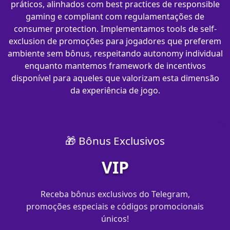
práticos, alinhados com best practices de responsible
gaming e compliant com regulamentações de
consumer protection. Implementamos tools de self-
exclusion de promoções para jogadores que preferem
ambiente sem bônus, respeitando autonomy individual
enquanto mantemos framework de incentivos
disponível para aqueles que valorizam esta dimensão
da experiência de jogo.
🎁 Bônus Exclusivos
VIP
Receba bônus exclusivos do Telegram,
promoções especiais e códigos promocionais
únicos!