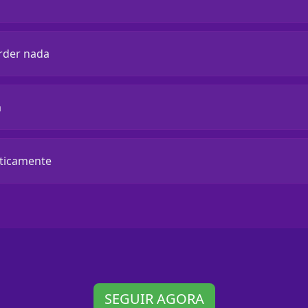
erder nada
a
aticamente
SEGUIR AGORA