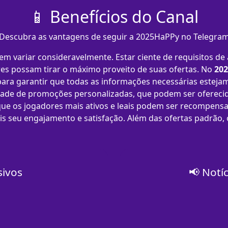
📱 Benefícios do Canal
Descubra as vantagens de seguir a 2025HaPPy no Telegra
m variar consideravelmente. Estar ciente de requisitos de 
es possam tirar o máximo proveito de suas ofertas. No
20
ara garantir que todas as informações necessárias estejam 
idade de promoções personalizadas, que podem ser oferecid
a que os jogadores mais ativos e leais podem ser recompe
s seu engajamento e satisfação. Além das ofertas padrão, 
sivos
📢 Notí