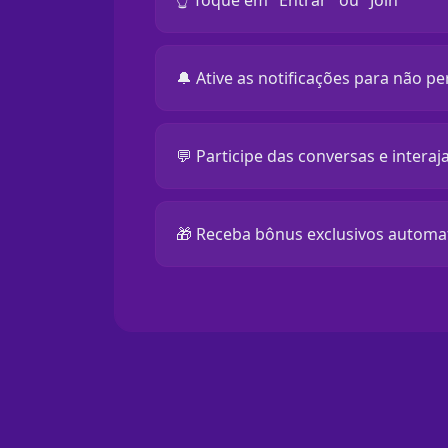
👆 Toque em "Entrar" ou "Join"
🔔 Ative as notificações para não p
💬 Participe das conversas e interaj
🎁 Receba bônus exclusivos autom