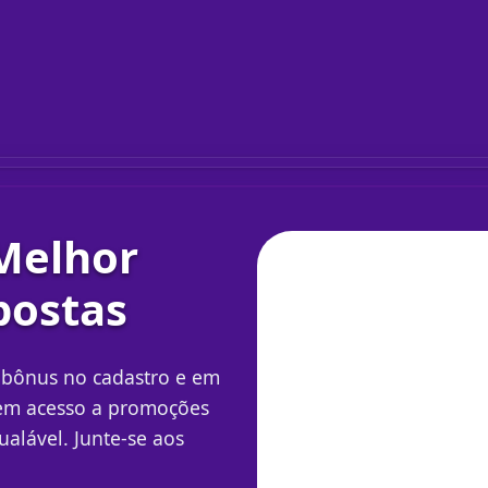
Melhor
postas
 bônus no cadastro e em
tem acesso a promoções
ualável. Junte-se aos