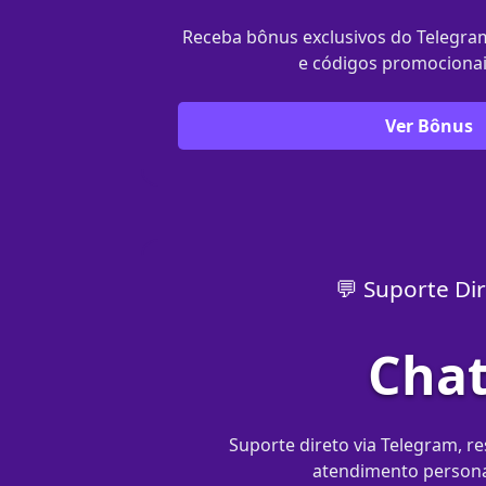
Receba bônus exclusivos do Telegra
e códigos promocionai
Ver Bônus
💬 Suporte Di
Cha
Suporte direto via Telegram, r
atendimento persona