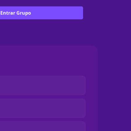
Entrar Grupo