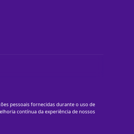
ões pessoais fornecidas durante o uso de
elhoria contínua da experiência de nossos