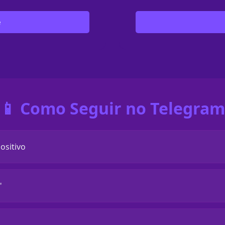
e
📱 Como Seguir no Telegram
ositivo
"