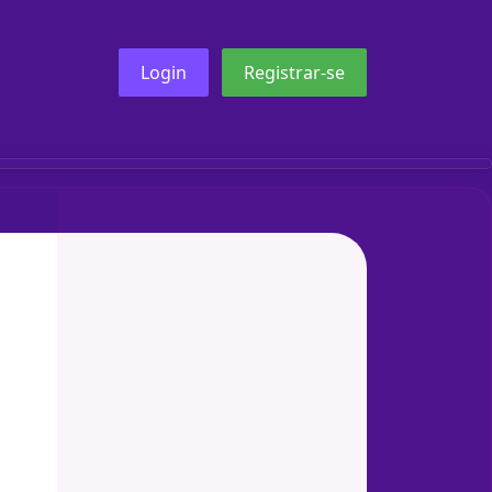
Login
Registrar-se