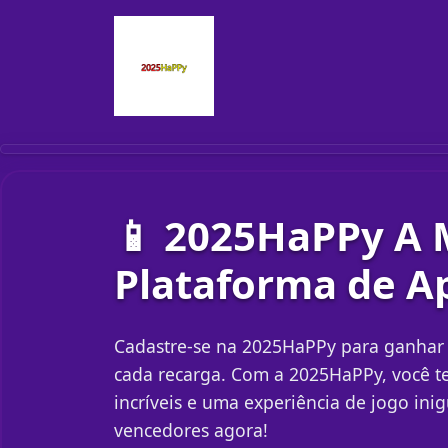
📱 2025HaPPy A 
Plataforma de A
Cadastre-se na 2025HaPPy para ganhar
cada recarga. Com a 2025HaPPy, você 
incríveis e uma experiência de jogo inig
vencedores agora!