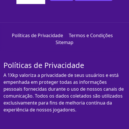
Políticas de Privacidade
Termos e Condições
Sitemap
Políticas de Privacidade
A 1Xkp valoriza a privacidade de seus usuários e está
empenhada em proteger todas as informações
pessoais fornecidas durante o uso de nossos canais de
comunicação. Todos os dados coletados são utilizados
exclusivamente para fins de melhoria contínua da
experiência de nossos jogadores.