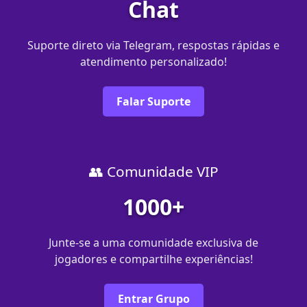
Chat
Suporte direto via Telegram, respostas rápidas e
atendimento personalizado!
Falar Suporte
👥 Comunidade VIP
1000+
Junte-se a uma comunidade exclusiva de
jogadores e compartilhe experiências!
Entrar Grupo