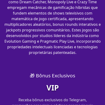
como Dream Catcher, Monopoly Live e Crazy Time
empregam mecânicas de gamificação híbridas que
fundem elementos de shows televisivos com
matemática de jogo certificada, apresentando
multiplicadores aleatórios, bonus rounds interativos e
jackpots progressivos comunitários. Estes jogos são
desenvolvidos por studios líderes da indústria como
Evolution Gaming e Pragmatic Play Live, incorporando
propriedades intelectuais licenciadas e tecnologias
proprietárias patenteadas.
🎁 Bônus Exclusivos
VIP
Receba bônus exclusivos do Telegram,