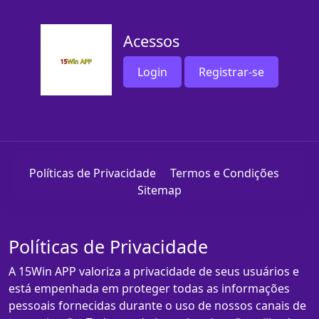
Acessos
Login
Registrar-se
Políticas de Privacidade
Termos e Condições
Sitemap
Políticas de Privacidade
A 15Win APP valoriza a privacidade de seus usuários e
está empenhada em proteger todas as informações
pessoais fornecidas durante o uso de nossos canais de