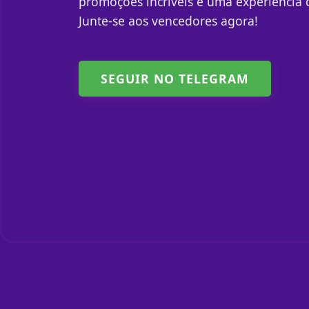
promoções incríveis e uma experiência d
Junte-se aos vencedores agora!
SEGUIR NO TELEGRAM