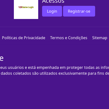
Acessos
Login
Registrar-se
Políticas de Privacidade
Termos e Condições
Sitemap
de
 seus usuários e está empenhada em proteger todas as inf
dados coletados são utilizados exclusivamente para fins d