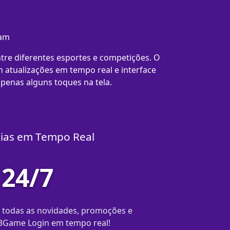
ram
tre diferentes esportes e competições. O
m atualizações em tempo real e interface
penas alguns toques na tela.
cias em Tempo Real
24/7
e todas as novidades, promoções e
3Game Login em tempo real!