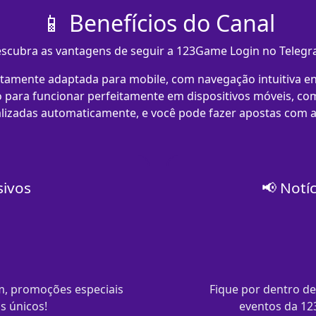
📱 Benefícios do Canal
scubra as vantagens de seguir a 123Game Login no Teleg
etamente adaptada para mobile, com navegação intuitiva en
o para funcionar perfeitamente em dispositivos móveis, co
alizadas automaticamente, e você pode fazer apostas com a
sivos
📢 Notí
m, promoções especiais
Fique por dentro d
s únicos!
eventos da 12